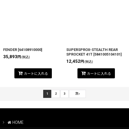
FENDER
[
64108910000
]
SUPERSPROX-STEALTH REAR
SPROCKET 41T
[
5841005104101
]
35,893
円
(税込)
12,452
円
(税込)
カートに入れる
カートに入れる
1
2
3
次
»
HOME