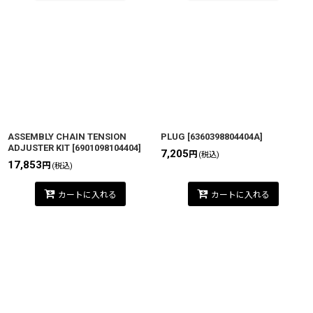
ASSEMBLY CHAIN TENSION
PLUG
[
6360398804404A
]
ADJUSTER KIT
[
6901098104404
]
7,205
円
(税込)
17,853
円
(税込)
カートに入れる
カートに入れる