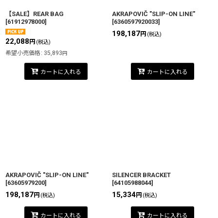
【SALE】REAR BAG
AKRAPOVIČ "SLIP-ON LINE"
[
61912978000
]
[
6360597920033
]
198,187
円
(税込)
22,088
円
(税込)
希望小売価格
:
35,893
円
カートに入れる
カートに入れる
AKRAPOVIČ "SLIP-ON LINE"
SILENCER BRACKET
[
63605979200
]
[
64105988044
]
198,187
15,334
円
円
(税込)
(税込)
カートに入れる
カートに入れる