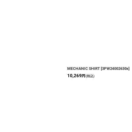
MECHANIC SHIRT
[
3PW24002630x
]
10,269
円
(税込)