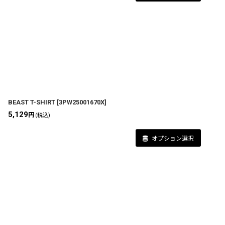
BEAST T-SHIRT
[
3PW25001670X
]
5,129
円
(税込)
オプション選択