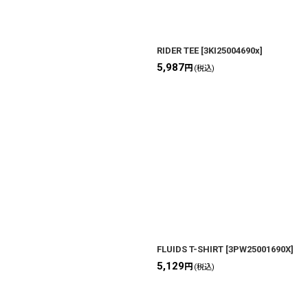
RIDER TEE
[
3KI25004690x
]
5,987
円
(税込)
FLUIDS T-SHIRT
[
3PW25001690X
]
5,129
円
(税込)