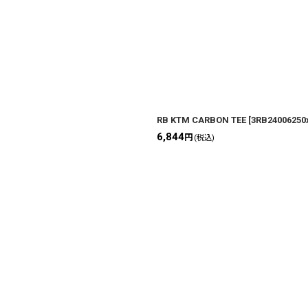
RB KTM CARBON TEE
[
3RB24006250
6,844
円
(税込)