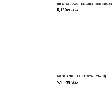
RB KTM LOGO TEE GREY
[
3RB240064
5,130
円
(税込)
MECHANIC TEE
[
3PW24002620X
]
5,987
円
(税込)