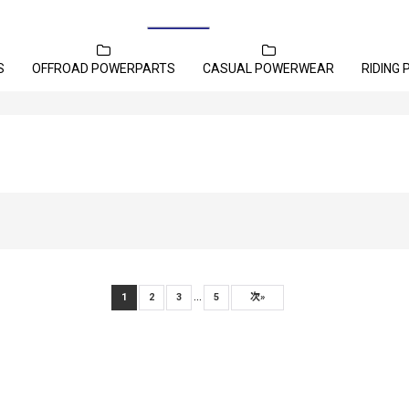
S
OFFROAD POWERPARTS
CASUAL POWERWEAR
RIDING
...
1
2
3
5
次
»