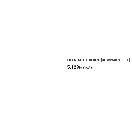
OFFROAD T-SHIRT
[
3PW25001660X
]
5,129
円
(税込)