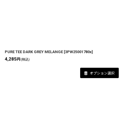
PURE TEE DARK GREY MELANGE
[
3PW25001780x
]
4,285
円
(税込)
オプション選択