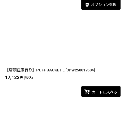
オプション選択
【店頭在庫有り】PUFF JACKET L
[
3PW250017504
]
17,122
円
(税込)
カートに入れる