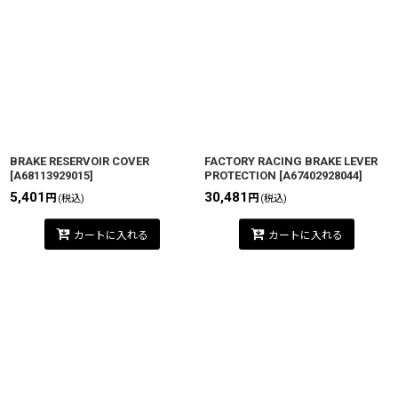
表示数
:
並び順
:
絞り込む
BRAKE RESERVOIR COVER
FACTORY RACING BRAKE LEVER
[
A68113929015
]
PROTECTION
[
A67402928044
]
5,401
30,481
円
円
(税込)
(税込)
カートに入れる
カートに入れる