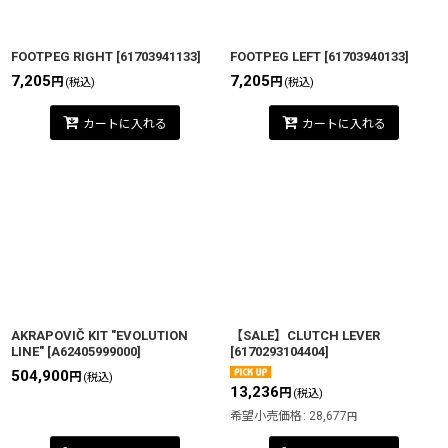
FOOTPEG RIGHT
[
61703941133
]
FOOTPEG LEFT
[
61703940133
]
7,205
7,205
円
円
(税込)
(税込)
カートに入れる
カートに入れる
AKRAPOVIČ KIT "EVOLUTION
【SALE】CLUTCH LEVER
LINE"
[
A62405999000
]
[
6170293104404
]
504,900
円
(税込)
13,236
円
(税込)
希望小売価格
:
28,677
円