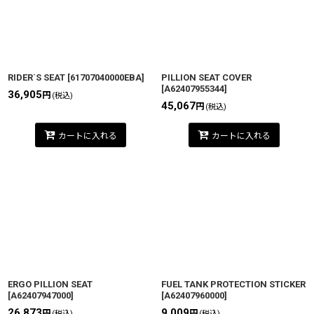
RIDER`S SEAT
[
61707040000EBA
]
PILLION SEAT COVER
[
A62407955344
]
36,905
円
(税込)
45,067
円
(税込)
カートに入れる
カートに入れる
ERGO PILLION SEAT
FUEL TANK PROTECTION STICKER
[
A62407947000
]
[
A62407960000
]
26,873
9,009
円
円
(税込)
(税込)