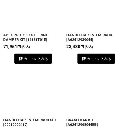
APEX PRO 7117 STEERING
HANDLEBAR END MIRROR
DAMPER KIT
[
16181T01E
]
[
A62412939044
]
71,951
23,430
円
円
(税込)
(税込)
カートに入れる
カートに入れる
HANDLEBAR END MIRROR SET
CRASH BAR KIT
[
00010000417
]
[
A62412968044EB
]