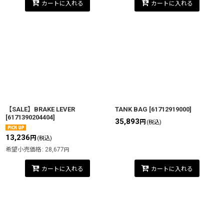
カートに入れる
カートに入れる
【SALE】BRAKE LEVER
TANK BAG
[
61712919000
]
[
6171390204404
]
35,893
円
(税込)
13,236
円
(税込)
希望小売価格
:
28,677
円
カートに入れる
カートに入れる