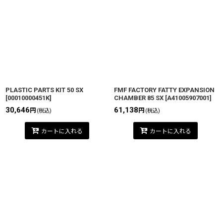
並び順
:
絞り込む
PLASTIC PARTS KIT 50 SX
FMF FACTORY FATTY EXPANSION
[
00010000451K
]
CHAMBER 85 SX
[
A41005907001
]
30,646
61,138
円
円
(税込)
(税込)
カートに入れる
カートに入れる