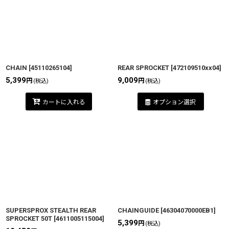
CHAIN
[
45110265104
]
REAR SPROCKET
[
472109510xx04
]
5,399
9,009
円
円
(税込)
(税込)
カートに入れる
オプション選択
SUPERSPROX STEALTH REAR
CHAINGUIDE
[
46304070000EB1
]
SPROCKET 50T
[
4611005115004
]
5,399
円
(税込)