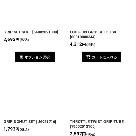
GRIP SET SOFT
[
54802021000
]
LOCK-ON GRIP SET 50 SX
[
00010000344
]
2,693
円
(税込)
4,312
円
(税込)
オプション選択
カートに入れる
GRIP DONUT SET
[
U6951716
]
THROTTLE TWIST GRIP TUBE
[
79002013100
]
1,793
円
(税込)
3,597
円
(税込)